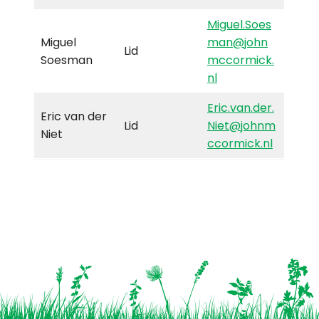
Miguel.Soes
Miguel
man@john
Lid
Soesman
mccormick.
nl
Eric.van.der.
Eric van der
Lid
Niet@johnm
Niet
ccormick.nl