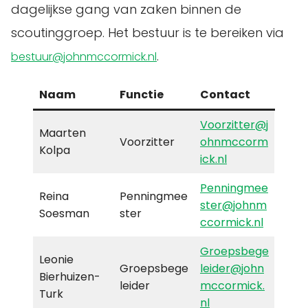
dagelijkse gang van zaken binnen de
scoutinggroep. Het bestuur is te bereiken via
.
bestuur@johnmccormick.nl
Naam
Functie
Contact
Voorzitter@j
Maarten
Voorzitter
ohnmccorm
Kolpa
ick.nl
Penningmee
Reina
Penningmee
ster@johnm
Soesman
ster
ccormick.nl
Groepsbege
Leonie
Groepsbege
leider@john
Bierhuizen-
leider
mccormick.
Turk
nl