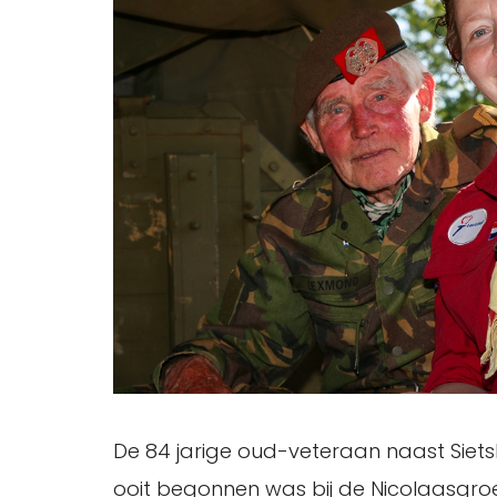
De 84 jarige oud-veteraan naast Sietske
ooit begonnen was bij de Nicolaasgroep